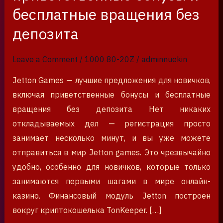
для
бесплатные вращения без
новичков,
депозита
включая
приветственные
Leave a Comment
/
1000 80-20Z
/
adminnuekin
бонусы
и
Jetton Games — лучшие предложения для новичков,
бесплатные
включая приветственные бонусы и бесплатные
вращения
вращения без депозита Нет никаких
без
откладываемых дел — регистрация просто
депозита
занимает несколько минут, и вы уже можете
отправиться в мир Jetton games. Это чрезвычайно
удобно, особенно для новичков, которые только
занимаются первыми шагами в мире онлайн-
казино. Финансовый модуль Jetton построен
вокруг криптокошелька TonKeeper. […]