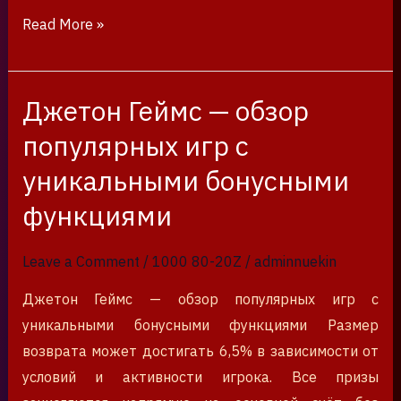
Read More »
Джетон Геймс — обзор
Джетон
Геймс
популярных игр с
—
уникальными бонусными
обзор
функциями
популярных
игр
с
Leave a Comment
/
1000 80-20Z
/
adminnuekin
уникальными
Джетон Геймс — обзор популярных игр с
бонусными
уникальными бонусными функциями Размер
функциями
возврата может достигать 6,5% в зависимости от
условий и активности игрока. Все призы