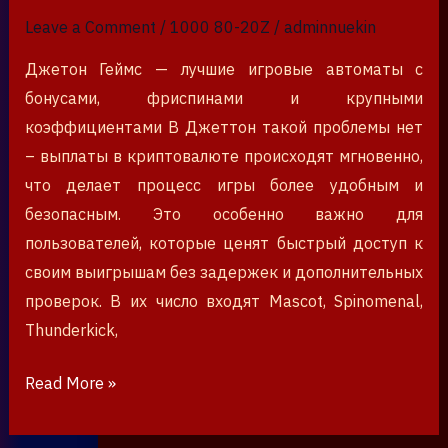
бонусами,
Leave a Comment
/
1000 80-20Z
/
adminnuekin
фриспинами
Джетон Геймс — лучшие игровые автоматы с
и
бонусами, фриспинами и крупными
крупными
коэффициентами В Джеттон такой проблемы нет
коэффициентами
– выплаты в криптовалюте происходят мгновенно,
что делает процесс игры более удобным и
безопасным. Это особенно важно для
пользователей, которые ценят быстрый доступ к
своим выигрышам без задержек и дополнительных
проверок. В их число входят Mascot, Spinomenal,
Thunderkick,
Read More »