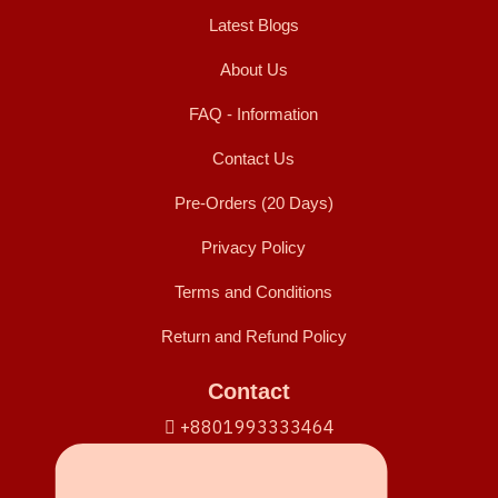
Latest Blogs
About Us
FAQ - Information
Contact Us
Pre-Orders (20 Days)
Privacy Policy
Terms and Conditions
Return and Refund Policy
Contact
+8801993333464