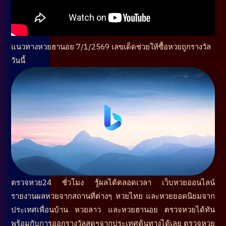
แนวทางหวยฮานอย 7/1/2569 เลขเด็ดช่วยให้ซื้อหวยถูกรางวัล
วันนี้
ตรวจหวย24 ชั่วโมง รู้ผลได้ตลอดเวลา เว็บหวยออนไลน์
รายงานผลหวยจากสถานที่ต่างๆ หวยไทย และหวยยอดนิยมจาก
ประเทศเพื่อนบ้าน หวยลาว และหวยฮานอย ตรวจหวยได้ทัน
พร้อมกับการออกรางวัลสดๆจากประเทศต้นทางได้เลย ตรวจหวย