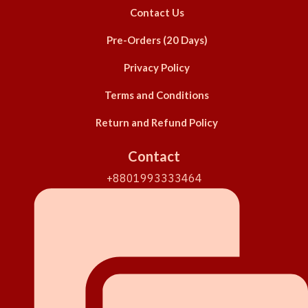
Contact Us
Pre-Orders (20 Days)
Privacy Policy
Terms and Conditions
Return and Refund Policy
Contact
+8801993333464