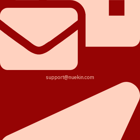
support@nuekin.com