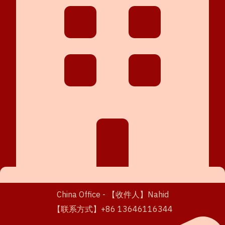
China Office - 【收件人】Nahid
【联系方式】+86 13646116344