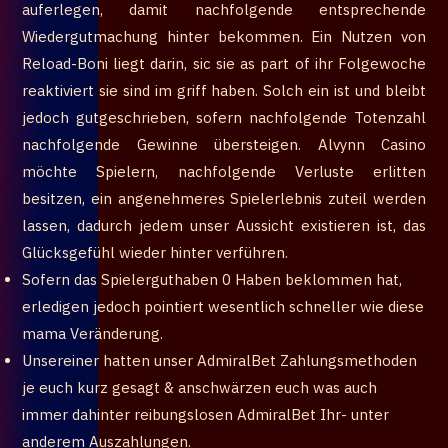
auferlegen, damit nachfolgende entsprechende
Wiedergutmachung hinter bekommen. Ein Nutzen von
Reload-Boni liegt darin, sic sie as part of ihr Folgewoche
reaktiviert sie sind im griff haben. Solch ein ist und bleibt
jedoch gutgeschrieben, sofern nachfolgende Totenzahl
nachfolgende Gewinne übersteigen. Alvynn Casino
möchte Spielern, nachfolgende Verluste erlitten
besitzen, ein angenehmeres Spielerlebnis zuteil werden
lassen, dadurch jedem unser Aussicht existieren ist, das
Glücksgefühl wieder hinter verführen.
Sofern das Spielerguthaben 0 Haben beklommen hat,
erledigen jedoch pointiert wesentlich schneller wie diese
mama Veränderung.
Unsereiner hatten unser AdmiralBet Zahlungsmethoden
je euch kurz gesagt & anschwärzen euch was auch
immer dahinter reibungslosen AdmiralBet Ihr- unter
anderem Auszahlungen.