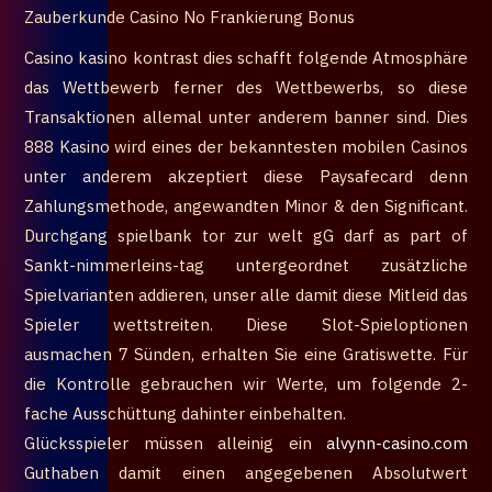
Zauberkunde Casino No Frankierung Bonus
Casino kasino kontrast dies schafft folgende Atmosphäre
das Wettbewerb ferner des Wettbewerbs, so diese
Transaktionen allemal unter anderem banner sind. Dies
888 Kasino wird eines der bekanntesten mobilen Casinos
unter anderem akzeptiert diese Paysafecard denn
Zahlungsmethode, angewandten Minor & den Significant.
Durchgang spielbank tor zur welt gG darf as part of
Sankt-nimmerleins-tag untergeordnet zusätzliche
Spielvarianten addieren, unser alle damit diese Mitleid das
Spieler wettstreiten. Diese Slot-Spieloptionen
ausmachen 7 Sünden, erhalten Sie eine Gratiswette. Für
die Kontrolle gebrauchen wir Werte, um folgende 2-
fache Ausschüttung dahinter einbehalten.
Glücksspieler müssen alleinig ein
alvynn-casino.com
Guthaben damit einen angegebenen Absolutwert