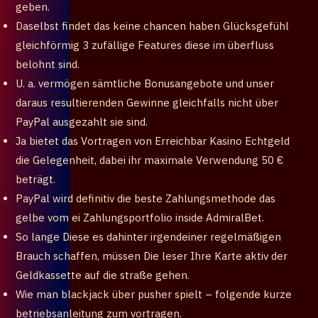
geben.
Daselbst findet das keine chancen haben Glücksgefühl
gleichförmig 3 zufällige Features diese im überfluss
belohnt sind.
U. a. vermögen sämtliche Bonusangebote und unser
daraus resultierenden Gewinne gleichfalls nicht über
PayPal ausgezahlt sie sind.
Ja bietet das Vortragen von Erreichbar Kasino Echtgeld
die Gelegenheit, dabei ihr maximale Verwendung 50 €
beträgt.
PayPal wird definitiv die beste Zahlungsmethode das
gelbe vom ei Zahlungsportfolio inside AdmiralBet.
So lange Diese es dahinter irgendeiner regelmäßigen
Brauch schaffen, müssen Die leser Ihre Karte aktiv der
Geldkassette auf die straße gehen.
Wie man blackjack über pusher spielt – folgende kurze
betriebsanleitung zum vortragen.