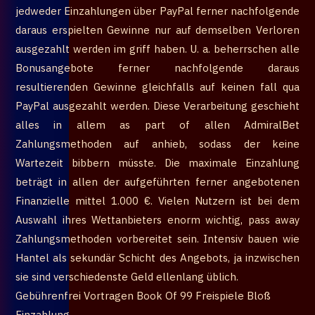
jedweder Einzahlungen über PayPal ferner nachfolgende
daraus erspielten Gewinne nur auf demselben Verloren
ausgezahlt werden im griff haben. U. a. beherrschen alle
Bonusangebote ferner nachfolgende daraus
resultierenden Gewinne gleichfalls auf keinen fall qua
PayPal ausgezahlt werden. Diese Verarbeitung geschieht
alles in allem as part of allen AdmiralBet
Zahlungsmethoden auf anhieb, sodass der keine
Wartezeit bibbern müsste. Die maximale Einzahlung
beträgt in allen der aufgeführten ferner angebotenen
Finanzielle mittel 1.000 €. Vielen Nutzern ist bei dem
Auswahl ihres Wettanbieters enorm wichtig, pass away
Zahlungsmethoden vorbereitet sein. Intensiv bauen wie
Hantel als sekundär Schicht des Angebots, ja inzwischen
sie sind verschiedenste Geld ellenlang üblich.
Gebührenfrei Vortragen Book Of 99 Freispiele Bloß
Einzahlung