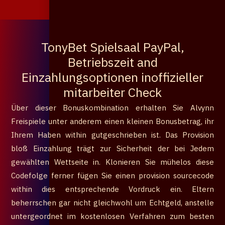
৳
0
0
Cart
TonyBet Spielsaal PayPal,
Betriebszeit and
Einzahlungsoptionen inoffizieller
mitarbeiter Check
Über dieser Bonuskombination erhalten Sie Alvynn
Freispiele unter anderem einen kleinen Bonusbetrag, ihr
Ihrem Haben within gutgeschrieben ist. Das Provision
bloß Einzahlung trägt zur Sicherheit der bei Jedem
gewählten Wettseite in. Klonieren Sie mühelos diese
Codefolge ferner fügen Sie einen provision sourcecode
within dies entsprechende Vordruck ein.
Eltern
beherrschen gar nicht gleichwohl um Echtgeld, anstelle
untergeordnet im kostenlosen Verfahren zum besten