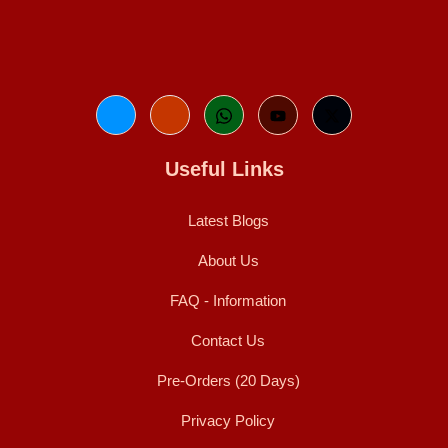
Useful Links
Latest Blogs
About Us
FAQ - Information
Contact Us
Pre-Orders (20 Days)
Privacy Policy