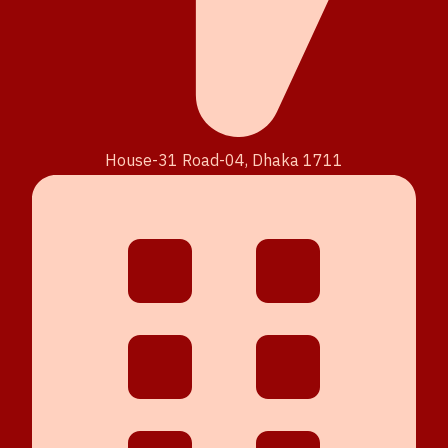
House-31 Road-04, Dhaka 1711