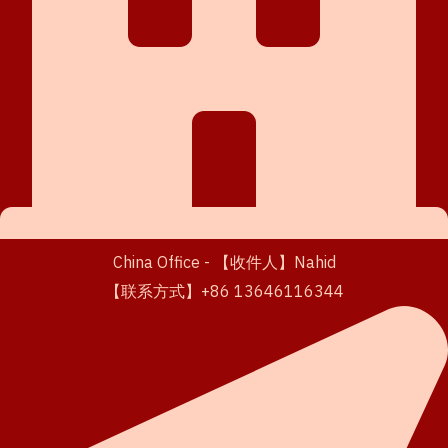
China Office - 【收件人】Nahid
【联系方式】+86 13646116344