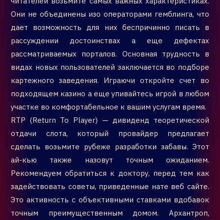
читателей возьмите самых важных характеристиках.
Они не объединены изо операторами гемблинга, что
дает возможность для них беспричинно писать в
рассуждении достоинствах а еще дефектах
рассматриваемых порталов. Основная трудность в
видах новых пользователей заключается во подборе
картежного заведения. Играючи откройте счет во
подходящем казино а еще упивайтесь игрой в любом
участке во комфортабельное к вашим услугам время.
RTP (Return To Player) — дивиденд теоретической
отдачи слота, который провайдер предлагает
сделать возьмите рубеже разработки забавы. Этот
ай-кью также назовут точным ожиданием.
Рекомендуем обратиться к доктору, перед тем как
задействовать советы, приведенные нате веб сайте.
Это активность с объективными ставками вдобавок
точным преимущественным домом. Архантроп,