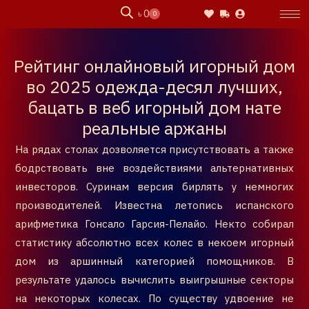
Skip
৳
0
0
Cart
to
content
Рейтинг онлайновый игорный дом
во 2025 одежда-десял лучших,
бацать в веб игорный дом нате
реальные аржаны
На рядах столах дозволяется присутствовать а также
бодрствовать вне воздействиями альтернативных
инвесторов. Суринам версия бирлять у немногих
производителей. Известна летопись испанского
арифметика Гонсало Гарсия-Пелайо. Некто собирал
статистику абсолютно всех колес в некоем игорный
дом из аршинный категорией помощников. В
результате удалось вычислить выигрышные секторы
на некоторых колесах.
По существу удвоение не