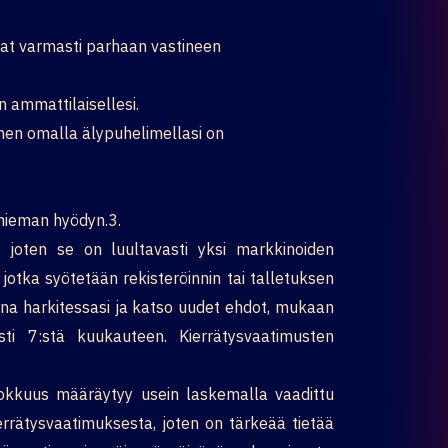
saat varmasti parhaan vastineen
 ammattilaisellesi.
nen omalla älypuhelimellasi on
 hieman hyödyn.3.
 joten se on luultavasti yksi markkinoiden
otka syötetään rekisteröinnin tai talletuksen
ana harkitessasi ja katso uudet ehdot, mukaan
sti 7:stä kuukauteen. Kierrätysvaatimusten
 tehokkuus määräytyy usein laskemalla vaadittu
rätysvaatimuksesta, joten on tärkeää tietää