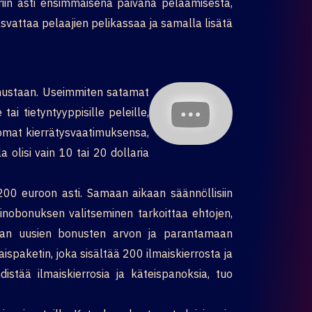
riin asti ensimmäisenä päivänä pelaamisesta,
vattaa pelaajien pelikassaa ja samalla lisätä
kemustaan. Useimmiten satamat
tai tietyntyyppisille peleille,
ää omat kierrätysvaatimuksensa,
 olisi vain 10 tai 20 dollaria
200 euroon asti. Samaan aikaan säännöllisiin
inobonuksen valitseminen tarkoittaa ehtojen,
imaan uusien bonusten arvon ja parantamaan
ispaketin, joka sisältää 200 ilmaiskierrosta ja
tää ilmaiskierrosia ja käteispanoksia, tuo