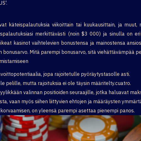
S'.
at käteispalautuksia viikoittain tai kuukausittain, ja muut,
spalautuksiasi merkittävästi (noin $3 000) ja sinulla on erit
oikeat kasinot vaihtelevien bonustensa ja mainostensa ansiost
en bonusarvo. Mitä parempi bonusarvo, sitä viehättävämpää pel
omistamiseen
ttopotentiaalia, jopa rajoitetulle pyöräytystasolle asti.
 pelille, mutta rajoituksia ei ole täysin määritelty.cuatro.
yylikkään valinnan positioiden seuraajille, jotka haluavat ma
sta, vaan myös siihen liittyvien ehtojen ja määräysten ymmärt
n korvaamisen, on yleensä parempi asettaa pienempi panos.