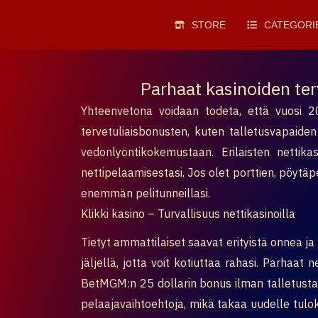
Skip
STORE
CATEGORI
to
content
Parhaat kasinoiden te
Yhteenvetona voidaan todeta, että vuosi 202
tervetuliaisbonusten, kuten talletusvapaide
vedonlyöntikokemustaan. Erilaisten nettika
nettipelaamisestasi.
Jos olet porttien, pöytäp
enemmän pelitunneillasi.
Klikki kasino – Turvallisuus nettikasinoilla
Tietyt ammattilaiset saavat erityistä onnea ja ti
jäljellä, jotta voit kotiuttaa rahasi. Parhaa
BetMGM:n 25 dollarin bonus ilman talletusta
pelaajavaihtoehtoja, mikä takaa uudelle tulo