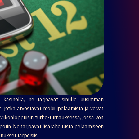
i kasinolla, ne tarjoavat sinulle uusimman
, jotka arvostavat mobiilipelaamista ja voivat
iikonloppuisin turbo-turnauksessa, jossa voit
potin. Ne tarjoavat lisärahoitusta pelaamiseen
ukset tarpeisiisi.