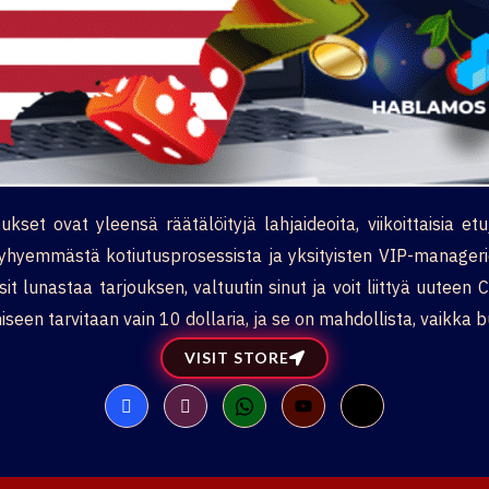
 ovat yleensä räätälöityjä lahjaideoita, viikoittaisia ​​etuj
 lyhyemmästä kotiutusprosessista ja yksityisten VIP-manageri
sit lunastaa tarjouksen, valtuutin sinut ja voit liittyä uu
en tarvitaan vain 10 dollaria, ja se on mahdollista, vaikka budj
VISIT STORE