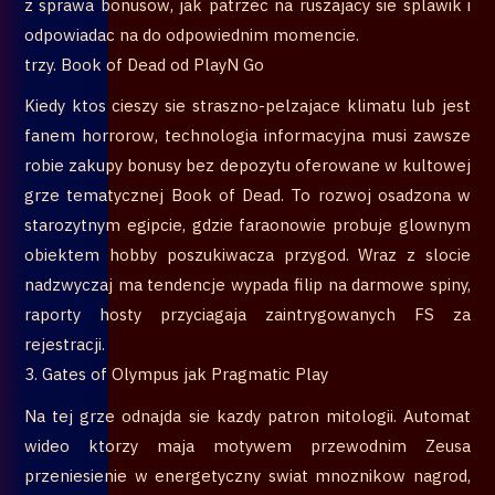
z sprawa bonusow, jak patrzec na ruszajacy sie splawik i
odpowiadac na do odpowiednim momencie.
trzy. Book of Dead od PlayN Go
Kiedy ktos cieszy sie straszno-pelzajace klimatu lub jest
fanem horrorow, technologia informacyjna musi zawsze
robie zakupy bonusy bez depozytu oferowane w kultowej
grze tematycznej Book of Dead. To rozwoj osadzona w
starozytnym egipcie, gdzie faraonowie probuje glownym
obiektem hobby poszukiwacza przygod. Wraz z slocie
nadzwyczaj ma tendencje wypada filip na darmowe spiny,
raporty hosty przyciagaja zaintrygowanych FS za
rejestracji.
3. Gates of Olympus jak Pragmatic Play
Na tej grze odnajda sie kazdy patron mitologii. Automat
wideo ktorzy maja motywem przewodnim Zeusa
przeniesienie w energetyczny swiat mnoznikow nagrod,