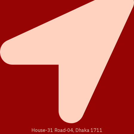
House-31 Road-04, Dhaka 1711