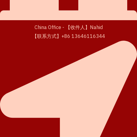
China Office - 【收件人】Nahid
【联系方式】+86 13646116344