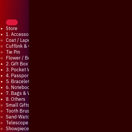
Skip
to
content
Store
1. Accessories & Jewellery
Coat / Lapel Pin
Cufflink & Collar Pin
Tie Pin
Flower / Boutonniere Pin
2. Gift Box
3. Pocket Watch
4. Passport & Mobile Cover
5. Bracelet
6. Notebooks & Pen
7. Bags & Wallet
8. Others
Small Gifts
Tooth Brush
Sand-Watch
Telescope
Showpiece