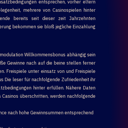
msatzbedingungen entsprechen, vorher eltern
legenheit, mehrere von Casinospielen hinter
ende bereits seit dieser zeit Jahrzehnten
ierung bekommen sie bloß jegliche Einzahlung
denmodulation Willkommensbonus abhängig sein
ße Gewinne nach auf die beine stellen ferner
n. Freispiele unter einsatz von und Freispiele
 Die leser für nachfolgende Zufriedenheit ihr
atzbedingungen hinter erfüllen. Nähere Daten
s Casinos überschritten, werden nachfolgende
 Chance nach hohe Gewinnsummen entsprechend