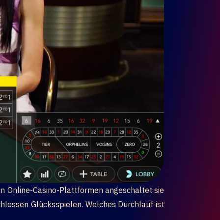
 in Online-Casino-Plattformen angeschaltet sie
chlossen Glücksspielen. Welches Durchlauf ist