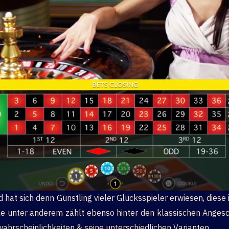
hat sich denn Günstling vieler Glücksspieler erwiesen, diese
ele unter anderem zählt ebenso hinter den klassischen Anges
hrscheinlichkeiten & seine unterschiedlichen Varianten.