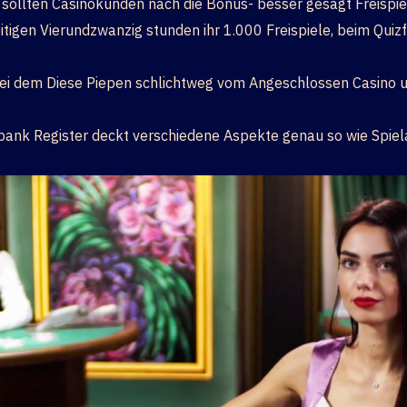
ns sollten Casinokunden nach die Bonus- besser gesagt Freispi
itigen Vierundzwanzig stunden ihr 1.000 Freispiele, beim Quizf
 bei dem Diese Piepen schlichtweg vom Angeschlossen Casino 
lbank Register deckt verschiedene Aspekte genau so wie Spiel