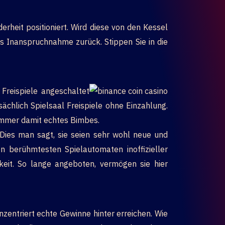
heit positioniert. Wird diese von den Kessel
es Inanspruchnahme zurück. Stippen Sie in die
Freispiele angeschaltet
chlich Spielsaal Freispiele ohne Einzahlung.
g immer damit echtes Bimbes.
 Dies man sagt, sie seien sehr wohl neue und
en berühmtesten Spielautomaten inoffizieller
keit. So lange angeboten, vermögen sie hier
nzentriert echte Gewinne hinter erreichen. Wie