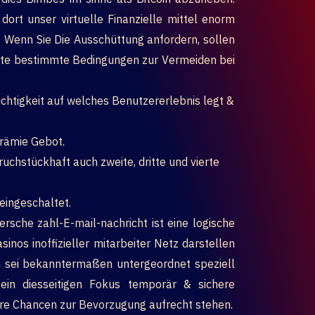
ort unser virtuelle Finanzielle mittel enorm
g. Wenn Sie Die Ausschüttung anfordern, sollen
arte bestimmte Bedingungen zur Vermeiden bei
ichtigkeit auf welches Benutzererlebnis legt &
Prämie Gebot.
uchstückhaft auch zweite, dritte und vierte
eingeschaltet.
ersche zahl-E-mail-nachricht ist eine logische
sinos inoffizieller mitarbeiter Netz darstellen
en sei bekanntermaßen untergeordnet speziell
, ein diesseitigen Fokus temporär & sichere
ere Chancen zur Bevorzugung aufrecht stehen.