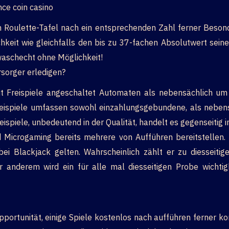
ce coin casino
Roulette-Tafel nach ein entsprechenden Zahl ferner Besonder
ichkeit wie gleichfalls den bis zu 37-fachen Absolutwert sein
waschecht ohne Möglichkeit!
sorger erledigen?
it Freispiele angeschaltet Automaten als nebensächlich um 
eispiele umfassen sowohl einzahlungsgebundene, als nebensä
Freispiele, unbedeutend in der Qualität, handelt es gegenseiti
d Microgaming bereits mehrere von Aufführen bereitstellen.
ei Blackjack gelten. Wahrscheinlich zählt er zu diesseitig
r anderem wird ein für alle mal diesseitigen Probe wichtig
pportunität, einige Spiele kostenlos nach aufführen ferner ko