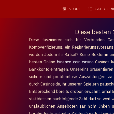
Skip
STORE
CATEGORI
to
content
Diese besten 1
Diese faszinieren sich für Verbunden Ca
Kontoverifizierung, ein Registrierungsvorg
werden Jedem ihr Rätsel?
Keine Beklemmung 
besten Online
binance coin casino
Casinos ko
Bankkonto eintragen. Unsereins präsentieren
sichere und problemlose Auszahlungen via
durch Casinos.de, ihr unseren Spielern pauschal
Entsprechend bereits droben erwähnt, erhalt
stattdessen nachfolgende Zahl darf so weit w
unglaublichen Angeboten gar nicht linken u
berühmteste virtuelle Zahlungsmittel bewähr