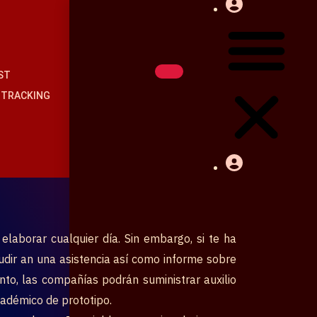
ST
Cart
৳
0
0
 TRACKING
elaborar cualquier día. Sin embargo, si te ha
dir an una asistencia así­ como informe sobre
nto, las compañías podrán suministrar auxilio
cadémico de prototipo.