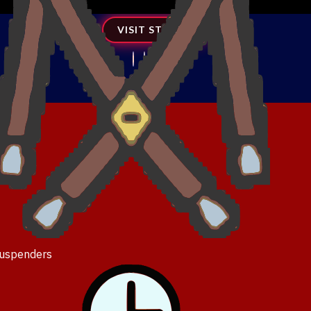
 Es sumamente trascendente que determines una metodología 
VISIT STORE
uspenders