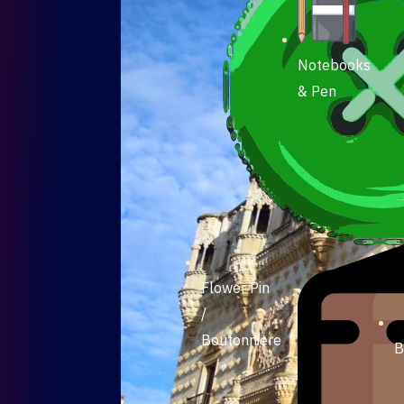
Notebooks
& Pen
Flower Pin
/
Boutonniere
B