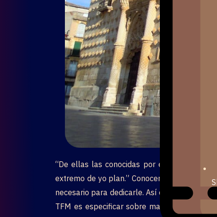
“De ellas las conocidas por el nombre de p
extremo de yo plan.” Conocemos que llevar e
S
necesario para dedicarle. Así que, diseñamos
TFM es especificar sobre manera explícita el