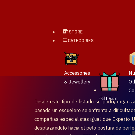
Skip
to
content
STORE
CATEGORIES
Accessories
Nu
& Jewellery
Ot
Co
Gift Box
Desde este tipo de listado se podrí¡ organiz
pasado un escuelero se enfrenta a dificultad
compañías especialistas igual que Experto Un
desplazándolo hacia el pelo postura de perfe