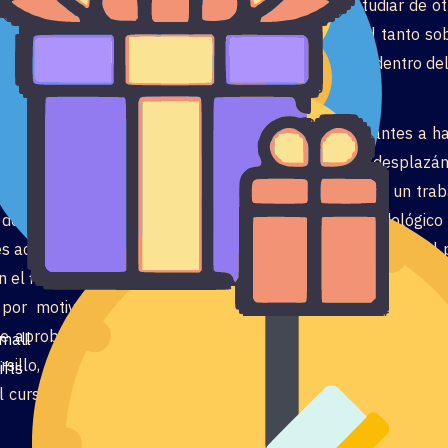
 profesorado favorecerá en despejar dudas y estudiar de otr
mente mirarlos, suerte analizarlos en profundidad tanto s
iginal cual aporte algo fresco a las especialidades dentro de
tfm
 consejos y métodos para asistir en demás estudiantes a hab
gún aficionado de la ciencia y también en la ciencia, despla
g. El procedimiento de averiguación y escritura sobre un trab
 de sistema y no ha transpirado algún enfoque metodológico r
ades académicos por dicho profundidad desplazándolo hacia el 
el fin de el triunfo.
 por motivo de que mi propia profesora es una dama ex
 aprobarle una cosa a durante la reciente. Pero cuando le e
mall
sillo, en el momento recibí la aprobación e igualmente el… ¡
ifts
 curso sobre hacer el trabajo respondió rápido, e incluso ac