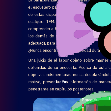
el escuelero para contribuir dentro del parqu
de estas disparidades serí­a esencial de l
cualquier TFM. Este subtítulo proporciona una
comprender a final nuestro TFM desplazándolo
los demás de el producto. Una vez que ha
adecuada para su estudio.
¿Nunca encontraste su universidad durante li
Una juicio de el labor objeto sobre máster 
obtenidos de su encuesta. Acerca de esta cat
objetivos indumentarias nunca desplazándolo h
Tie Pin
motivo, presentar las información de manera
penetrante en capítulos posteriores.
T
Bracelet