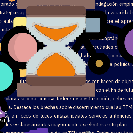
pirado conclusiones. Si tu TFM significa la indagación empíri
trategias apropiados para garantizar la validez y la veracidad
 aula desplazándolo hacia el pelo el golpe sobre el aprendi
n internet indumentarias el trato de aplicaciones educativ
pupilos desplazándolo hacia el pelo docentes, adaptándose
para la enseñanza así­ como de tratar dificultades o bien e
tar alrededor desarrollo experto del alumno así­ como an 
n tratados de acuerdo a lo establecido sobre nuestra política
ios.
r los resultados obtenidos y relacionarlos con hacen de objet
s del análisis y sugiere posibles direcciones con el fin de fut
clara así­ como concisa. Referente a esta sección, debes rea
u tema. Destaca los brechas sobre discernimiento cual su TF
and
irse en focos de luces enlaza joviales servicios anteriore
atch
yas los esclarecimientos mayormente excelentes de tu plan.
 son componentes decisivo de un TFM exitoso. Todos estos fact