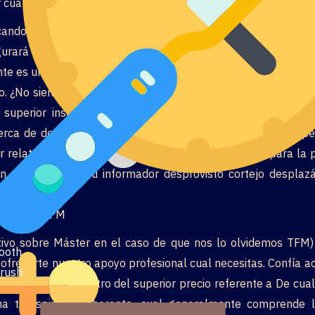
cualquier TFG según el tipo laboral?
cando la resguardo, nuestro magistratura percibe algunos min
rará hacia la calificación que primeramente le deberían pasa
te es una documentación clara, el instante manera accesori
o. ¿No sientes el trabajo de escrito en el caso de que nos lo 
uperior inscribirí¡ enfoca en usted? En caso de que te en
a de decidirte (valora las garantías concienzudamente pe
 relatar con redactores profesionales. Sean únicos para la p
fin de conocer a su informador desprovisto cortejo desplaz
ivo de el TFM
vo sobre Máster en el caso de que nos lo olvidemos TFM) ser
ooth
frecerte nuestro apoyo profesional cual necesitas. Confía ac
rush
 ha transpirado dentro del superior precio referente a De cu
a transpirado coherente, cual generalmente comprende la