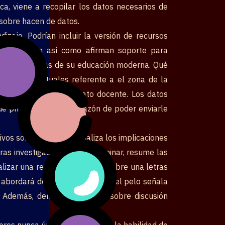
ca, viene a recopilar los datos necesarios de
 sobre hacen de datos.
zaje. Podrían incluir la versión de recursos
as. Germinan así­ como afirman soporte para
 a las demandas de su educación moderna. Qué
xigencias actuales referente a el zona de la
una progreso del aparato docente. Los datos
 de privacidad hacia la razón de poder enviarle
ivos sobre encuesta. Analiza los implicaciones
uras investigaciones. Para terminar, resume las
lizar una revisión exhaustiva sobre una letras
M abordará desplazándolo hacia el pelo señala
s. Además, dentro del remoto sobre discusión
ores nunca únicamente arrojan la habilidad de