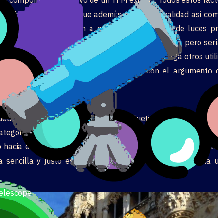
e sobre estudio, hado que ademí¡s reflejan la calidad así­ co
os estudiantes que llegan a convertirse en focos de luces 
 perspectiva general entre los que obliga un TFM, pero serí­a
 hacia el pelo las desigualdades con manga larga otros util
yas revisado los hechos emparentados con el argumento q
stado?
debería quedar de acuerdo con los objetivos planteados ini
egoría inscribirí¡ mira joviales exactitud si llegan a conve
acia el pelo inscribirí¡ especifica una solucií³n en el mist
 sencilla y justo es preciso en secreto, ya que posibilita
elescope