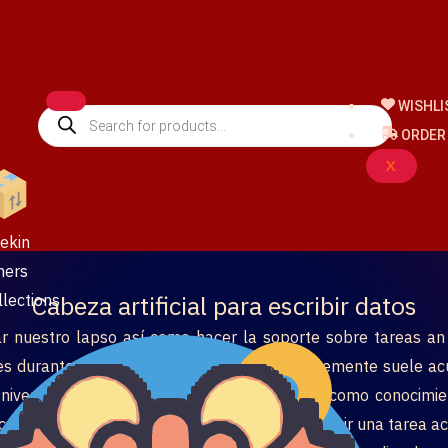
WISHLI
Products
search
ORDER
X
ekin
hers
Cabeza artificial para escribir datos
llections
ar nuestro lapso así­ como hacer la soporte sobre tareas an 
es durante organización de su TFM, invariablemente suele acu
iversitario.
Con manga larga el vivencia así­ como conocimie
ccionar obstáculos y no ha transpirado conseguir una tarea a