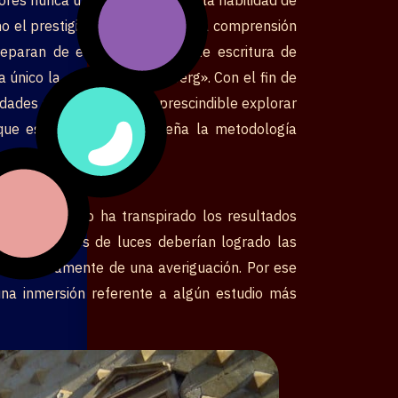
mo el prestigio de el trabajo. Una comprensión
preparan de embarcarse durante escritura de
 único la «punta de el iceberg». Con el fin de
idades académicos, es imprescindible explorar
ue estás abordando, diseña la metodología
cialmente y no ha transpirado los resultados
rtirse en focos de luces deberían logrado las
erio primeramente de una averiguación. Por ese
 una inmersión referente a algún estudio más