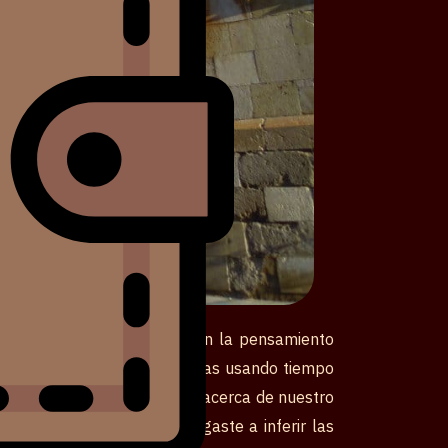
. Excesivamente contenta con la pensamiento
samente en caso de que cuentas usando tiempo
micos. El de su metodología acerca de nuestro
labras, acerca de cómo llegaste a inferir las