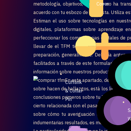
Cover
metodología, objetivos, debate y no ha trans
acuerdo con tu esbozo de encuesta. Utiliza es
Estiman el uso sobre tecnologías en nuestro
digitales, plataformas sobre aprendizaje e
perfeccionar los competencias digitales de 
llevar de el TFM tiene que ser fundamental 
preparación, generalmente. Debería argumen
facilitados a través de este formulario será
información sobre nuestros productos / servic
En este apartado, debes debati
Cufflink
sobre hacen de hallazgos, está los limitacione
& Collar
conclusiones primeros sobre tu TFM de manera 
Pin
cierto relacionada con el pasar del tiempo t
S
sobre cómo tu averiguación llegan a convert
W
indumentarias resultados, es mejor que inclu
La particularidad y también en la innovación