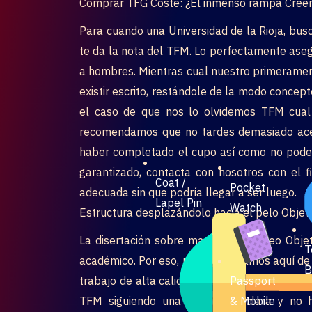
Comprar TFG Coste: ¿El inmenso rampa Creer 
Para cuando una Universidad de la Rioja, bus
te da la nota del TFM. Lo perfectamente asegu
a hombres. Mientras cual nuestro primeramen
existir escrito, restándole de la modo concept
el caso de que nos lo olvidemos TFM cual s
recomendamos que no tardes demasiado acerc
haber completado el cupo así­ como no poder
garantizado, contacta con nosotros con el 
Coat /
Pocket
adecuada sin que podrí­a llegar a ser luego.
Lapel Pin
Watch
Estructura desplazándolo hacia el pelo Objet
La disertación sobre maestría (Empleo Objeti
T
académico. Por eso, nos encontramos aquí de o
B
Passport
trabajo de alta calidad, an envergadura, y no
& Mobile
TFM siguiendo una estructura clara y no h