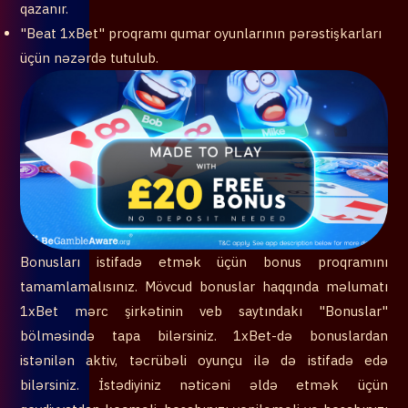
qazanır.
"Beat 1xBet" proqramı qumar oyunlarının pərəstişkarları
üçün nəzərdə tutulub.
Bonusları istifadə etmək üçün bonus proqramını
tamamlamalısınız. Mövcud bonuslar haqqında məlumatı
1xBet mərc şirkətinin veb saytındakı "Bonuslar"
bölməsində tapa bilərsiniz. 1xBet-də bonuslardan
istənilən aktiv, təcrübəli oyunçu ilə də istifadə edə
bilərsiniz. İstədiyiniz nəticəni əldə etmək üçün