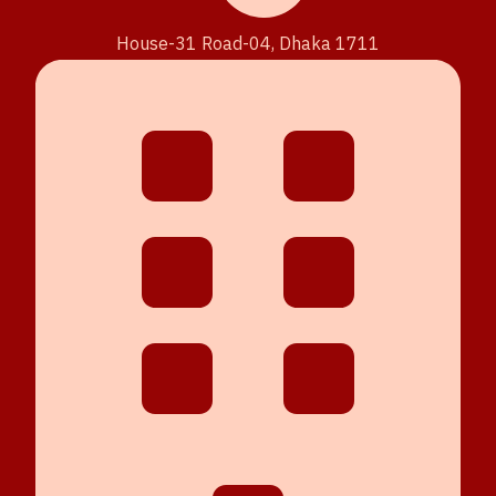
House-31 Road-04, Dhaka 1711