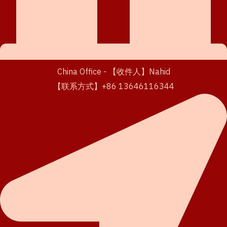
China Office - 【收件人】Nahid
【联系方式】+86 13646116344