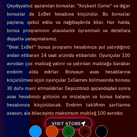
Qeydiyyatsız qazanılan bonuslar, "Xoşbəxt Cümə" və digər
bonuslar da 1xBet hesabına köçürülür. Bu bonuslar
paylana, qəbul edilə və nağdlaşdırıla bilər. Hər halda,
bonus proqramının əlavələrini öyrənməli və detallara
diqqətlə yanaşmalısınız.
"Beat 1xBet" bonus proqramı hesabınıza pul yatırdığınız
andan etibarən 24 saat ərzində etibarlıdır. Oyunçular 100
avrodan çox məbləğ yatırır və yatırılan məbləğə bərabər
endirim əldə edirlər. Bonusun əsas hesablarına
köçürülməsi üçün oyunçular 1xGames bölməsində bonusu
30 dəfə mərc etməlidirlər. Depozitinizi qazandıqdan sonra
əsas hesabınızı götürün və imzalayın və bonus balansı
hesabınıza köçürüləcək. Endirim təklifinin şərtlərinə
əsasən, ala biləcəyiniz maksimum məbləğ 100 avrodur.
VISIT STORE