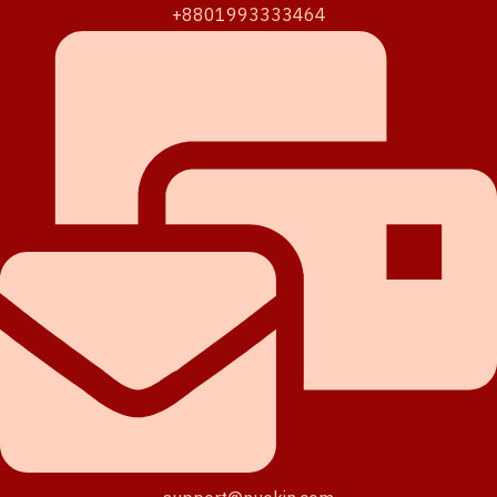
+8801993333464