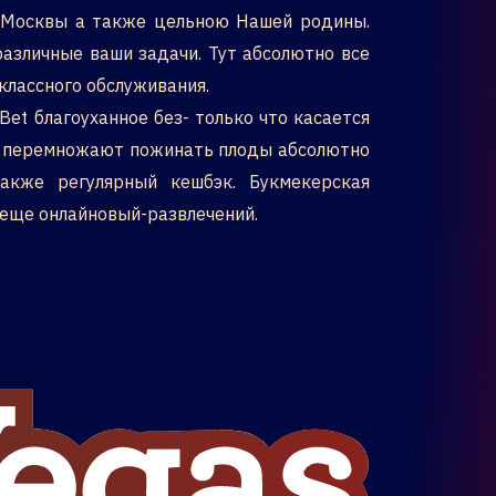
о Москвы а также цельною Нашей родины.
азличные ваши задачи. Тут абсолютно все
классного обслуживания.
et благоуханное без- только что касается
et перемножают пожинать плоды абсолютно
акже регулярный кешбэк. Букмекерская
 еще онлайновый-развлечений.