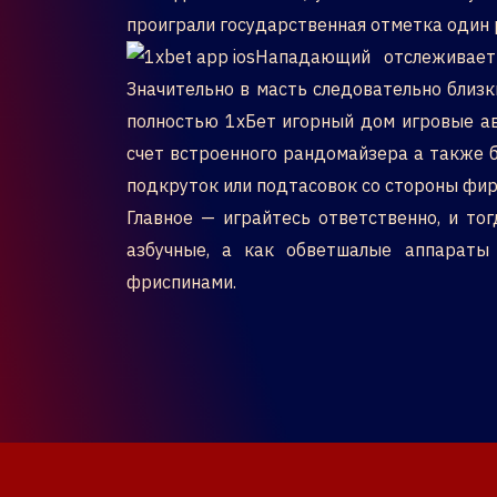
проиграли государственная отметка один ра
Нападающий отслеживает 
Значительно в масть следовательно близ
полностью 1хБет игорный дом игровые ав
счет встроенного рандомайзера а также 
подкруток или подтасовок со стороны фи
Главное — играйтесь ответственно, и то
азбучные, а как обветшалые аппараты
фриспинами.