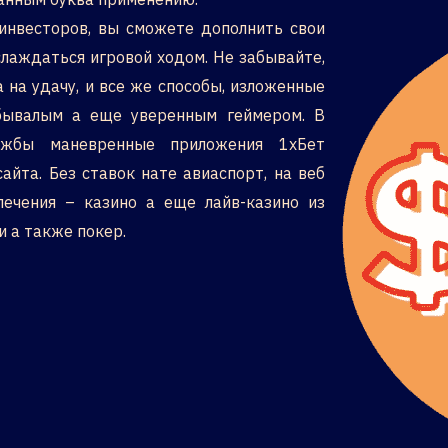
инвесторов, вы сможете дополнить свои
лаждаться игровой ходом. Не забывайте,
 на удачу, и все же способы, изложенные
 бывалым а еще уверенным геймером. В
ужбы маневренные приложения 1хБет
айта. Без ставок нате авиаспорт, на веб
лечения – казино а еще лайв-казино из
и а также покер.