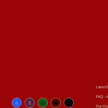
Latest 
FAQ - I
Pre-Or