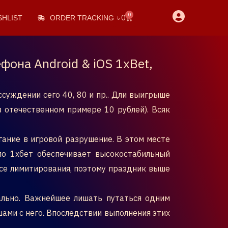
0
Cart
৳
0
HLIST
ORDER TRACKING
фона Android & iOS 1xBet,
суждении сего 40, 80 и пр.. Дли выигрыше
 отечественном примере 10 рублей). Всяк
гание в игровой разрушение.
В этом месте
ло 1хбет обеспечивает высокостабильный
все лимитирования, поэтому праздник выше
ально. Важнейшее лишать путаться одним
ами с него. Впоследствии выполнения этих