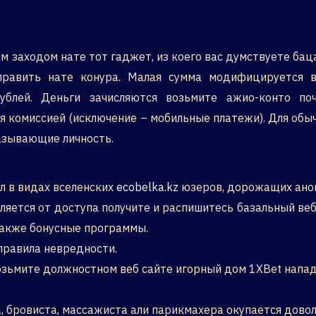
 заходом нате тот гаджет, из коего вас думствуете баца
править нате конура. Малая сумма модифицируется во
ублей. Деньги зачисляются возьмите ажио-конто поч
тся комиссией (исключение – мобильные платежи). Для о
азывающие личность.
л в видах вселенских
ecobelka.kz
юзеров, дорожащих анон
ляется от доступа получите и распишитесь базальный ве
акже бонусные программы.
правила невредности.
возьмите должностном веб сайте игорный дом 1XBet нап
 бровиста, массажиста али парикмахера окупается довол