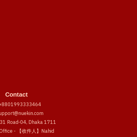
Contact
+8801993333464
upport@nuekin.com
31 Road-04, Dhaka 1711
 Office - 【收件人】Nahid