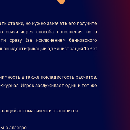
ть ставки, но нужно закачать его получите
 связи через способа пополнения, но в
ти сразу (за исключением банковского
бычной идентификации администрация 1xBet
имность а также покладистость расчетов.
б-журнал. Игрок заслуживает один и тот же
адающий автоматически становится
ьно аллегро.