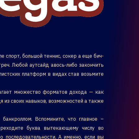
 спорт, большой теннис, сокер а еще бич-
реч. Любой аутсайд авось-либо закончить
листских платформ в видах став возьмите
лагает множество форматов дохода — как
я из своих навыков, возможностей а также
банкроллом. Вспомините, что главное –
ереходите буква вытекающему числу во
о последовательности. А именно, если вы