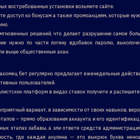
мых востребованных установки возьмите сайте.
йте доступ ко бонусам а также промоакциям, которые ну
ино.
 мгновенных решений, что делает разрушение самое бол
ие нужно по части логину вдобавок паролю, выколоч
ли выше общественные ахан.
накомец бет регулярно предлагает еженедельные действи
тивных пользователей.
алистских платформ в видах ставок получите и распишите
риятный вариант, в зависимости от своих навыков, веро
этапов – прямо образования аккаунта и его идентификац
дных этапах забавы, а зли ответе средств администраци
дность, где каждая акулина — это выкрюк буква нено